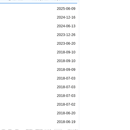
2025-06-09
2024-12-16
2024-06-13
2023-12-26
2023-06-20
2018-09-10
2018-09-10
2018-09-09
2018-07-03
2018-07-03
2018-07-03
2018-07-02
2018-06-20
2018-06-19