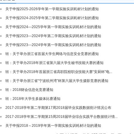
关于申报2025-2026学年第一学期实验实训耗材计划的通知
关于申报2024-2025学年第二学期实验实训耗材计划的通知
关于申报2024—2025学年第一学期实验实训耗材计划的通知
关于申报2023—2024学年第二学期实验实训耗材计划的通知
关于申报2023—2024学年第一学期实验实训耗材计划的通知
转：关于举办浙江省首届大学生网络与信息安全竞赛的通知
转：关于举办2018年浙江省第六届大学生秘书技能大赛的通知
转：关于举办2018年首届浙江省高职院校职业技能大赛“安厨杯”电...
转：关于举办浙江省“宁波杭州湾”杯第六届大学生摄影竞赛的通知
转：2018财会信息化竞赛通知
转：2018年大学生多媒体比赛通知
2017-2018学年第二学期第17周2018届毕业实践数据统计情况公布
2017-2018学年第二学期第15周2018届毕业综合实践平台数据统计情...
关于申报2018～2019学年第一学期实验实训耗材计划的通知