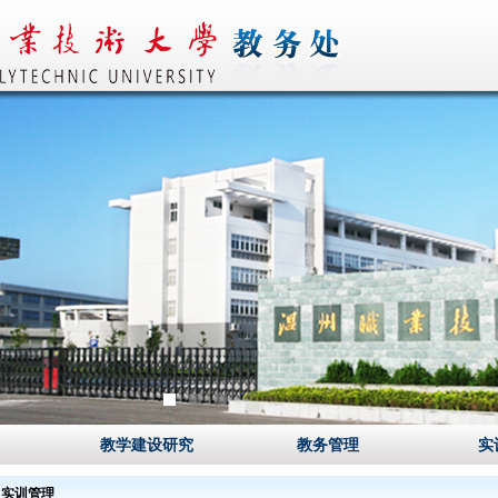
1
2
3
教学建设研究
教务管理
实
实训管理