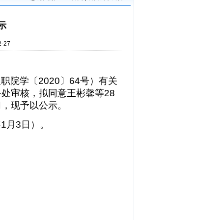
示
-27
温职院学〔
2020
〕
64
号）有关
务处审核，拟同意王彬馨等
28
习，现予以公示。
年
1
月
3
日）。